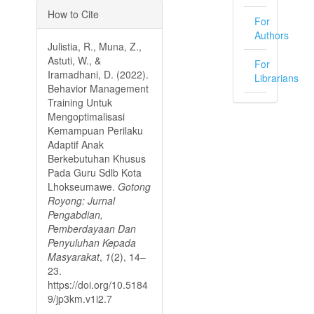
Article
How to Cite
Details
For
Authors
Julistia, R., Muna, Z.,
Astuti, W., &
For
Iramadhani, D. (2022).
Librarians
Behavior Management
Training Untuk
Mengoptimalisasi
Kemampuan Perilaku
Adaptif Anak
Berkebutuhan Khusus
Pada Guru Sdlb Kota
Lhokseumawe.
Gotong
Royong: Jurnal
Pengabdian,
Pemberdayaan Dan
Penyuluhan Kepada
Masyarakat
,
1
(2), 14–
23.
https://doi.org/10.5184
9/jp3km.v1i2.7