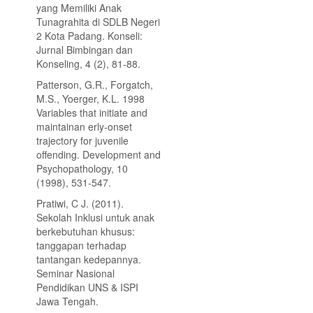
yang Memiliki Anak
Tunagrahita di SDLB Negeri
2 Kota Padang. Konseli:
Jurnal Bimbingan dan
Konseling, 4 (2), 81-88.
Patterson, G.R., Forgatch,
M.S., Yoerger, K.L. 1998
Variables that initiate and
maintainan erly-onset
trajectory for juvenile
offending. Development and
Psychopathology, 10
(1998), 531-547.
Pratiwi, C J. (2011).
Sekolah Inklusi untuk anak
berkebutuhan khusus:
tanggapan terhadap
tantangan kedepannya.
Seminar Nasional
Pendidikan UNS & ISPI
Jawa Tengah.