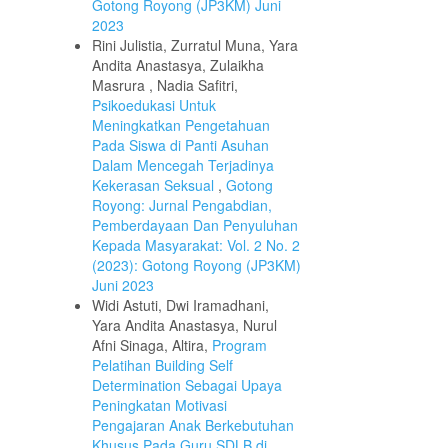
Gotong Royong (JP3KM) Juni
2023
Rini Julistia, Zurratul Muna, Yara
Andita Anastasya, Zulaikha
Masrura , Nadia Safitri,
Psikoedukasi Untuk
Meningkatkan Pengetahuan
Pada Siswa di Panti Asuhan
Dalam Mencegah Terjadinya
Kekerasan Seksual
,
Gotong
Royong: Jurnal Pengabdian,
Pemberdayaan Dan Penyuluhan
Kepada Masyarakat: Vol. 2 No. 2
(2023): Gotong Royong (JP3KM)
Juni 2023
Widi Astuti, Dwi Iramadhani,
Yara Andita Anastasya, Nurul
Afni Sinaga, Altira,
Program
Pelatihan Building Self
Determination Sebagai Upaya
Peningkatan Motivasi
Pengajaran Anak Berkebutuhan
Khusus Pada Guru SDLB di