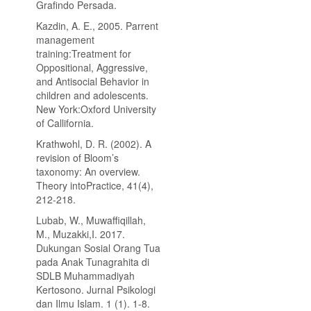
Grafindo Persada.
Kazdin, A. E., 2005. Parrent
management
training:Treatment for
Oppositional, Aggressive,
and Antisocial Behavior in
children and adolescents.
New York:Oxford University
of Callifornia.
Krathwohl, D. R. (2002). A
revision of Bloom’s
taxonomy: An overview.
Theory intoPractice, 41(4),
212-218.
Lubab, W., Muwaffiqillah,
M., Muzakki,I. 2017.
Dukungan Sosial Orang Tua
pada Anak Tunagrahita di
SDLB Muhammadiyah
Kertosono. Jurnal Psikologi
dan Ilmu Islam. 1 (1). 1-8.