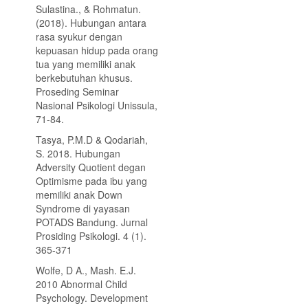
Sulastina., & Rohmatun.
(2018). Hubungan antara
rasa syukur dengan
kepuasan hidup pada orang
tua yang memiliki anak
berkebutuhan khusus.
Proseding Seminar
Nasional Psikologi Unissula,
71-84.
Tasya, P.M.D & Qodariah,
S. 2018. Hubungan
Adversity Quotient degan
Optimisme pada ibu yang
memiliki anak Down
Syndrome di yayasan
POTADS Bandung. Jurnal
Prosiding Psikologi. 4 (1).
365-371
Wolfe, D A., Mash. E.J.
2010 Abnormal Child
Psychology. Development