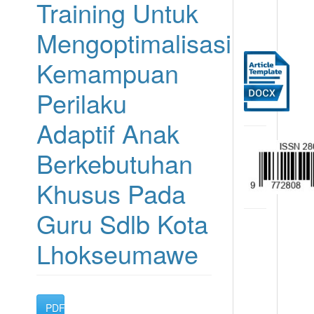
Training Untuk
Mengoptimalisasi
Kemampuan
Perilaku
Adaptif Anak
Berkebutuhan
Khusus Pada
Guru Sdlb Kota
Lhokseumawe
Article
PDF
Sidebar