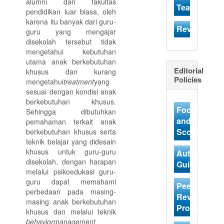
alumni dari fakultas
Team
pendidikan luar biasa, oleh
karena itu banyak dari guru-
Reviewer
guru yang mengajar
disekolah tersebut tidak
mengetahui kebutuhan
utama anak berkebutuhan
Editorial
khusus dan kurang
Policies
mengetahui
treatment
yang
sesuai dengan kondisi anak
berkebutuhan khusus.
Focus
Sehingga dibutuhkan
and
pemahaman terkait anak
Scope
berkebutuhan khusus serta
teknik belajar yang didesain
khusus untuk guru-guru
Author
disekolah, dengan harapan
Guidelines
melalui psikoedukasi guru-
guru dapat memahami
Peer
perbedaan pada masing-
Review
masing anak berkebutuhan
Process
khusus dan melalui teknik
behaviormanagement