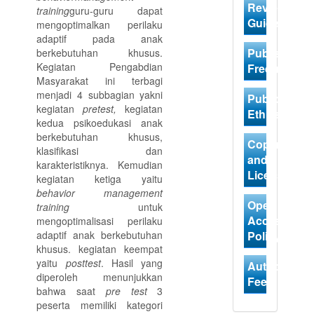
Review
training
guru-guru dapat
Guidelines
mengoptimalkan perilaku
adaptif pada anak
Publishing
berkebutuhan khusus.
Kegiatan Pengabdian
Frequency
Masyarakat ini terbagi
menjadi 4 subbagian yakni
Publication
kegiatan
pretest,
kegiatan
Ethics
kedua psikoedukasi anak
berkebutuhan khusus,
Copyright
klasifikasi dan
and
karakteristiknya. Kemudian
Licensing
kegiatan ketiga yaitu
behavior management
Open
training
untuk
Access
mengoptimalisasi perilaku
adaptif anak berkebutuhan
Policy
khusus. kegiatan keempat
yaitu
posttest
. Hasil yang
Author
diperoleh menunjukkan
Fees
bahwa saat
pre test
3
peserta memiliki kategori