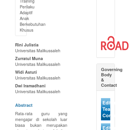
Training
Perilaku
Adaptif
Anak
Berkebutuhan
Khusus
Main
Rini Julistia
Article
Universitas Malikussaleh
Content
Zurratul Muna
Universitas Malikussaleh
Governing
Widi Astuti
Body
Universitas Malikussaleh
&
Contact
Dwi Iramadhani
Universitas Malikussaleh
Editorial
Abstract
Team
Rata-rata guru yang
Contact
mengajar di sekolah luar
biasa bukan merupakan
Editorial