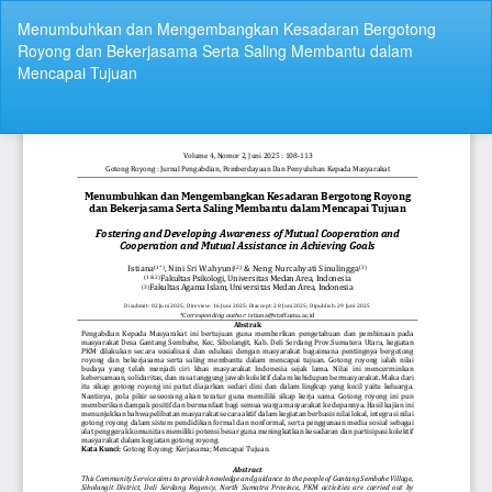
Return
Menumbuhkan dan Mengembangkan Kesadaran Bergotong
to
Royong dan Bekerjasama Serta Saling Membantu dalam
Article
Mencapai Tujuan
Details
Do
Do
P